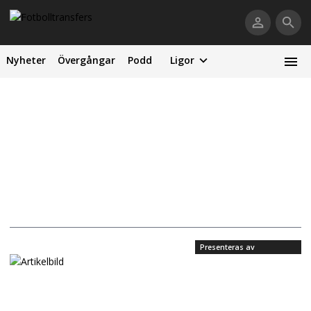
Nyheter
Övergångar
Podd
Ligor
Presenteras av