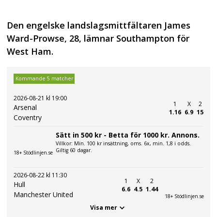
Den engelske landslagsmittfältaren James
Ward-Prowse, 28, lämnar Southampton för
West Ham.
Kommande 5 matcher
2026-08-21 kl 19:00
1
X
2
Arsenal
1.16
6.9
15
Coventry
Sätt in 500 kr - Betta för 1000 kr. Annons.
Villkor: Min. 100 kr insättning, oms. 6x, min. 1,8 i odds.
Giltig 60 dagar.
18+ Stödlinjen.se
2026-08-22 kl 11:30
1
X
2
Hull
6.6
4.5
1.44
Manchester United
18+ Stödlinjen.se
Visa mer