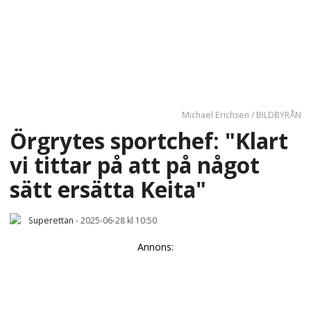
Michael Erichsen / BILDBYRÅN
Örgrytes sportchef: "Klart
vi tittar på att på något
sätt ersätta Keita"
Superettan
-
2025-06-28 kl 10:50
Annons: