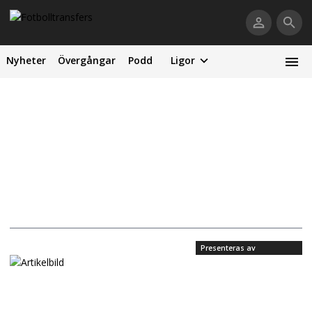
Nyheter
Övergångar
Podd
Ligor
Presenteras av