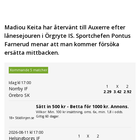
Madiou Keita har återvänt till Auxerre efter
lånesejouren i Örgryte IS. Sportchefen Pontus
Farnerud menar att man kommer försöka
ersätta mittbacken.
Kommande 5 matcher
Idag kl 17:00
1
X
2
Norrby IF
2.29
3.42
2.92
Örebro SK
Sätt in 500 kr - Betta för 1000 kr. Annons.
Villkor: Min. 100 kr insättning, oms. 6x, min. 1,8 i odds.
Giltig 60 dagar.
18+ Stödlinjen.se
2026-08-11 kl 17:00
1
X
2
Helsingborgs IF