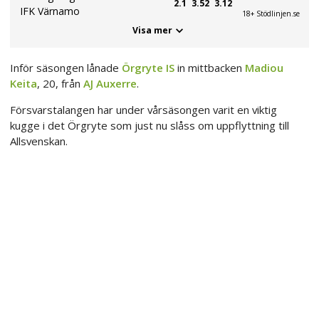
2.1
3.52
3.12
IFK Värnamo
18+ Stödlinjen.se
Visa mer
Inför säsongen lånade
Örgryte IS
in mittbacken
Madiou
Keita
, 20, från
AJ Auxerre
.
Försvarstalangen har under vårsäsongen varit en viktig
kugge i det Örgryte som just nu slåss om uppflyttning till
Allsvenskan.