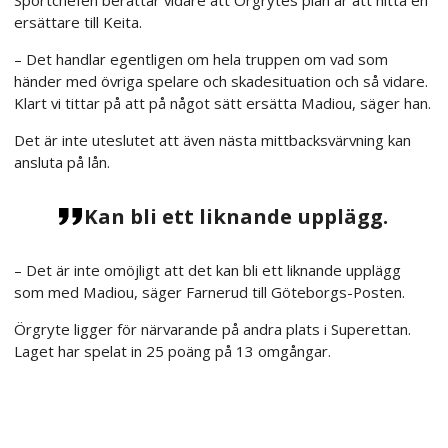
Sportchefen berättar vidare att Örgrytes plan är att hitta en
ersättare till Keita.
– Det handlar egentligen om hela truppen om vad som
händer med övriga spelare och skadesituation och så vidare.
Klart vi tittar på att på något sätt ersätta Madiou, säger han.
Det är inte uteslutet att även nästa mittbacksvärvning kan
ansluta på lån.
Kan bli ett liknande upplägg.
– Det är inte omöjligt att det kan bli ett liknande upplägg
som med Madiou, säger Farnerud till Göteborgs-Posten.
Örgryte ligger för närvarande på andra plats i Superettan.
Laget har spelat in 25 poäng på 13 omgångar.