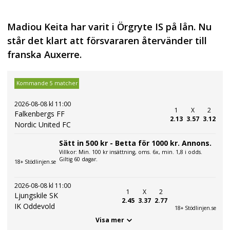
Madiou Keita har varit i Örgryte IS på lån. Nu
står det klart att försvararen återvänder till
franska Auxerre.
Kommande 5 matcher
2026-08-08 kl 11:00
1
X
2
Falkenbergs FF
2.13
3.57
3.12
Nordic United FC
Sätt in 500 kr - Betta för 1000 kr. Annons.
Villkor: Min. 100 kr insättning, oms. 6x, min. 1,8 i odds.
Giltig 60 dagar.
18+ Stödlinjen.se
2026-08-08 kl 11:00
1
X
2
Ljungskile SK
2.45
3.37
2.77
IK Oddevold
18+ Stödlinjen.se
Visa mer