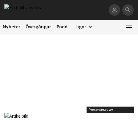
Nyheter
Övergångar
Podd
Ligor
Presenteras av