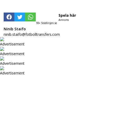
Spela här
Annons
18+ Stödlinjen.se
Ninib Staifo
ninib.staifo@fotbolltransfers.com