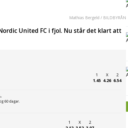
Mathias Bergeld / BILDBYRÅN
rdic United FC i fjol. Nu står det klart att
1
X
2
1.45
4.26
6.54
.
ltig 60 dagar.
1
X
2
2.12
3.52
3.07