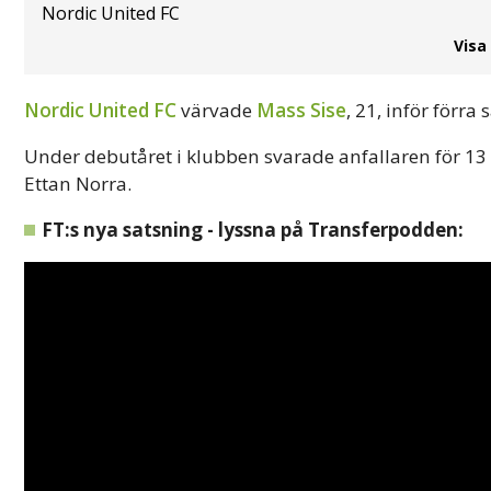
Nordic United FC
Visa
Nordic United FC
värvade
Mass Sise
, 21, inför förra
Under debutåret i klubben svarade anfallaren för 13 
Ettan Norra.
FT:s nya satsning - lyssna på Transferpodden: