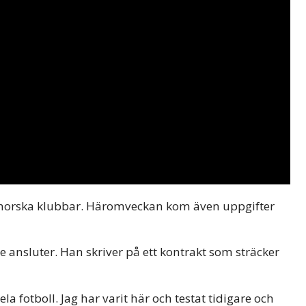
h norska klubbar. Häromveckan kom även uppgifter
se ansluter. Han skriver på ett kontrakt som sträcker
ela fotboll. Jag har varit här och testat tidigare och