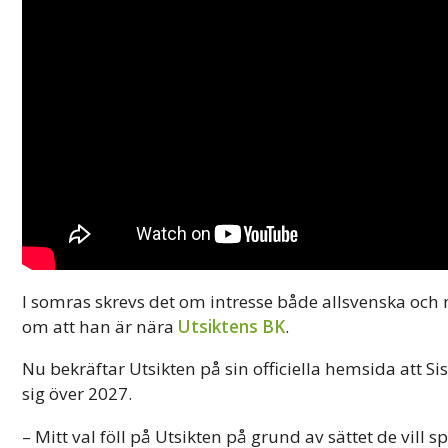
I somras skrevs det om intresse både allsvenska oc
om att han är nära
Utsiktens BK
.
Nu bekräftar Utsikten på sin officiella hemsida att Si
sig över 2027.
– Mitt val föll på Utsikten på grund av sättet de vill sp