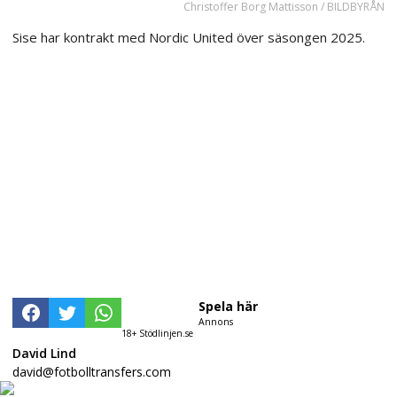
Christoffer Borg Mattisson / BILDBYRÅN
Sise har kontrakt med Nordic United över säsongen 2025.
Spela här
Annons
18+ Stödlinjen.se
David Lind
david@fotbolltransfers.com