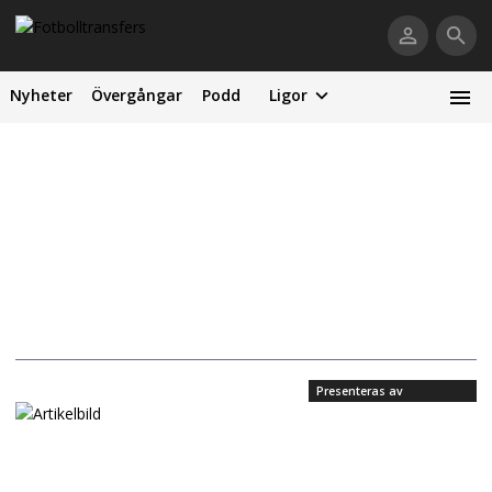
Nyheter
Övergångar
Podd
Ligor
Presenteras av