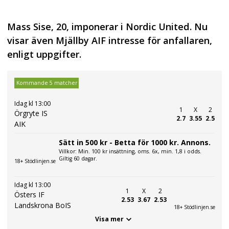
Mass Sise, 20, imponerar i Nordic United. Nu
visar även Mjällby AIF intresse för anfallaren,
enligt uppgifter.
Kommande 5 matcher
Idag kl 13:00
1
X
2
Örgryte IS
2.7
3.55
2.5
AIK
Sätt in 500 kr - Betta för 1000 kr. Annons.
Villkor: Min. 100 kr insättning, oms. 6x, min. 1,8 i odds.
Giltig 60 dagar.
18+ Stödlinjen.se
Idag kl 13:00
1
X
2
Östers IF
2.53
3.67
2.53
Landskrona BoIS
18+ Stödlinjen.se
Visa mer