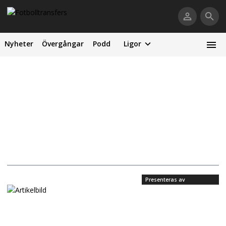
Nyheter
Övergångar
Podd
Ligor
Presenteras av