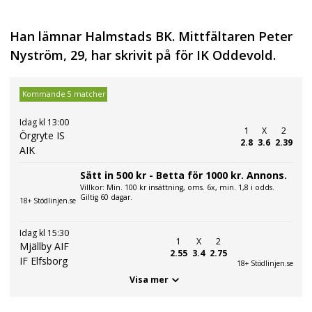
Han lämnar Halmstads BK. Mittfältaren Peter
Nyström, 29, har skrivit på för IK Oddevold.
Kommande 5 matcher
Idag kl 13:00
1
X
2
Örgryte IS
2.8
3.6
2.39
AIK
Sätt in 500 kr - Betta för 1000 kr. Annons.
Villkor: Min. 100 kr insättning, oms. 6x, min. 1,8 i odds.
Giltig 60 dagar.
18+ Stödlinjen.se
Idag kl 15:30
1
X
2
Mjällby AIF
2.55
3.4
2.75
IF Elfsborg
18+ Stödlinjen.se
Visa mer