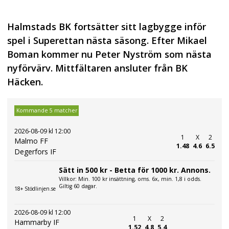
Halmstads BK fortsätter sitt lagbygge inför
spel i Superettan nästa säsong. Efter Mikael
Boman kommer nu Peter Nyström som nästa
nyförvärv. Mittfältaren ansluter från BK
Häcken.
Kommande 5 matcher
2026-08-09 kl 12:00
1
X
2
Malmo FF
1.48
4.6
6.5
Degerfors IF
Sätt in 500 kr - Betta för 1000 kr. Annons.
Villkor: Min. 100 kr insättning, oms. 6x, min. 1,8 i odds.
Giltig 60 dagar.
18+ Stödlinjen.se
2026-08-09 kl 12:00
1
X
2
Hammarby IF
1.52
4.8
5.4