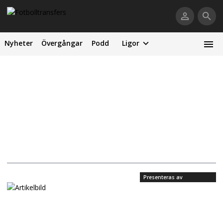
Nyheter
Övergångar
Podd
Ligor
Presenteras av