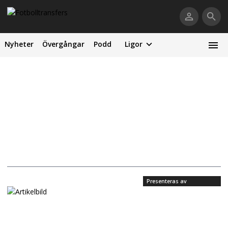
Nyheter
Övergångar
Podd
Ligor
Presenteras av