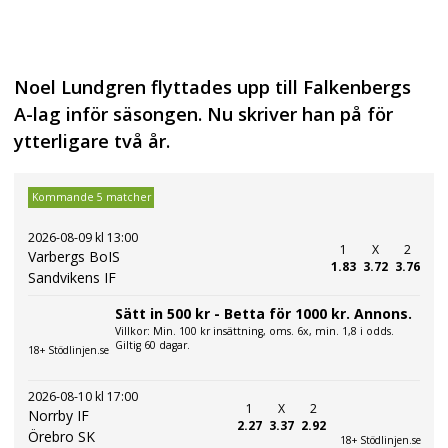
Noel Lundgren flyttades upp till Falkenbergs
A-lag inför säsongen. Nu skriver han på för
ytterligare två år.
Kommande 5 matcher
2026-08-09 kl 13:00
1
X
2
Varbergs BoIS
1.83
3.72
3.76
Sandvikens IF
Sätt in 500 kr - Betta för 1000 kr. Annons.
Villkor: Min. 100 kr insättning, oms. 6x, min. 1,8 i odds.
Giltig 60 dagar.
18+ Stödlinjen.se
2026-08-10 kl 17:00
1
X
2
Norrby IF
2.27
3.37
2.92
Örebro SK
18+ Stödlinjen.se