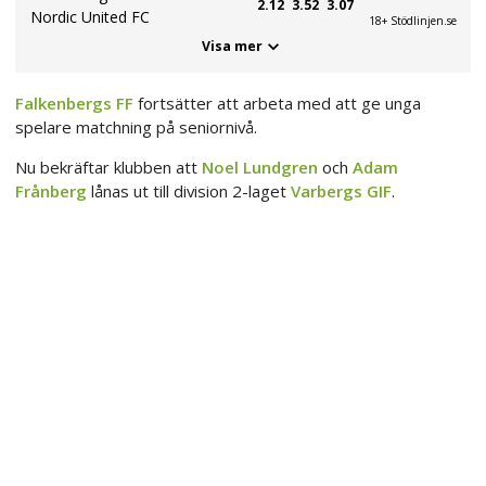
2.12
3.52
3.07
Nordic United FC
18+ Stödlinjen.se
Visa mer
Falkenbergs FF
fortsätter att arbeta med att ge unga
spelare matchning på seniornivå.
Nu bekräftar klubben att
Noel Lundgren
och
Adam
Frånberg
lånas ut till division 2-laget
Varbergs GIF
.