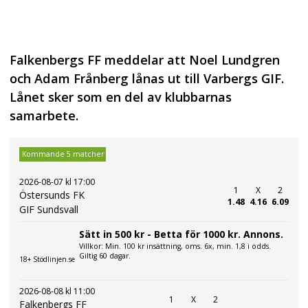
Falkenbergs FF meddelar att Noel Lundgren
och Adam Frånberg lånas ut till Varbergs GIF.
Lånet sker som en del av klubbarnas
samarbete.
Kommande 5 matcher
2026-08-07 kl 17:00
1
X
2
Östersunds FK
1.48
4.16
6.09
GIF Sundsvall
Sätt in 500 kr - Betta för 1000 kr. Annons.
Villkor: Min. 100 kr insättning, oms. 6x, min. 1,8 i odds.
Giltig 60 dagar.
18+ Stödlinjen.se
2026-08-08 kl 11:00
1
X
2
Falkenbergs FF