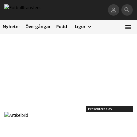
Nyheter
Övergångar
Podd
Ligor
Presenteras av