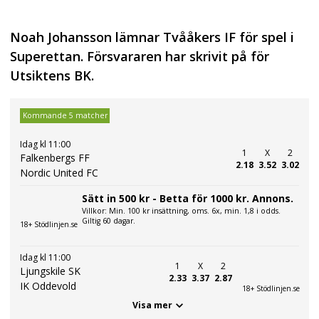
Noah Johansson lämnar Tvååkers IF för spel i
Superettan. Försvararen har skrivit på för
Utsiktens BK.
Kommande 5 matcher
Idag kl 11:00
1
X
2
Falkenbergs FF
2.18
3.52
3.02
Nordic United FC
Sätt in 500 kr - Betta för 1000 kr. Annons.
Villkor: Min. 100 kr insättning, oms. 6x, min. 1,8 i odds.
Giltig 60 dagar.
18+ Stödlinjen.se
Idag kl 11:00
1
X
2
Ljungskile SK
2.33
3.37
2.87
IK Oddevold
18+ Stödlinjen.se
Visa mer