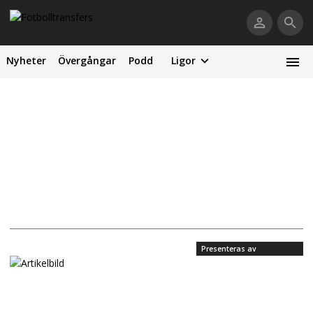
Nyheter
Övergångar
Podd
Ligor
Presenteras av