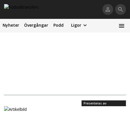
Nyheter
Övergångar
Podd
Ligor
Presenteras av