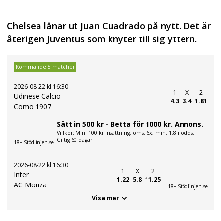
Chelsea lånar ut Juan Cuadrado på nytt. Det är
återigen Juventus som knyter till sig yttern.
Kommande 5 matcher
2026-08-22 kl 16:30
1
X
2
Udinese Calcio
4.3
3.4
1.81
Como 1907
Sätt in 500 kr - Betta för 1000 kr. Annons.
Villkor: Min. 100 kr insättning, oms. 6x, min. 1,8 i odds.
Giltig 60 dagar.
18+ Stödlinjen.se
2026-08-22 kl 16:30
1
X
2
Inter
1.22
5.8
11.25
AC Monza
18+ Stödlinjen.se
Visa mer