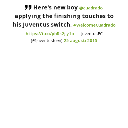
Here's new boy
@cuadrado
applying the finishing touches to
his Juventus switch.
#WelcomeCuadrado
https://t.co/phRk2jly1o
— JuventusFC
(@juventusfcen)
25 augusti 2015