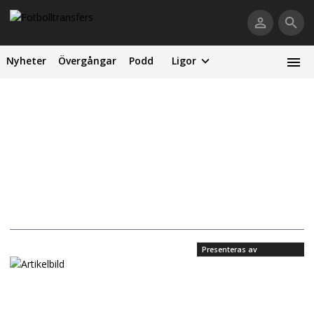
Nyheter
Övergångar
Podd
Ligor
Presenteras av