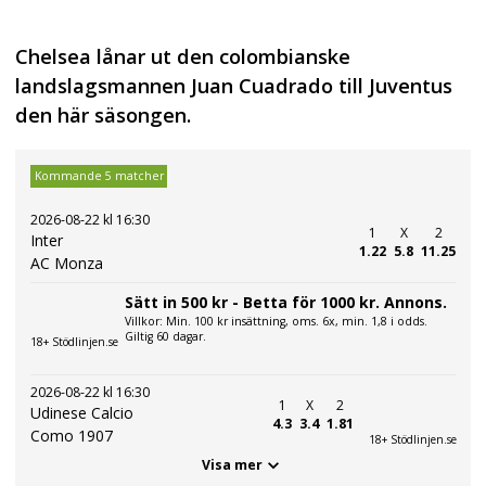
Chelsea lånar ut den colombianske
landslagsmannen Juan Cuadrado till Juventus
den här säsongen.
Kommande 5 matcher
2026-08-22 kl 16:30
1
X
2
Inter
1.22
5.8
11.25
AC Monza
Sätt in 500 kr - Betta för 1000 kr. Annons.
Villkor: Min. 100 kr insättning, oms. 6x, min. 1,8 i odds.
Giltig 60 dagar.
18+ Stödlinjen.se
2026-08-22 kl 16:30
1
X
2
Udinese Calcio
4.3
3.4
1.81
Como 1907
18+ Stödlinjen.se
Visa mer