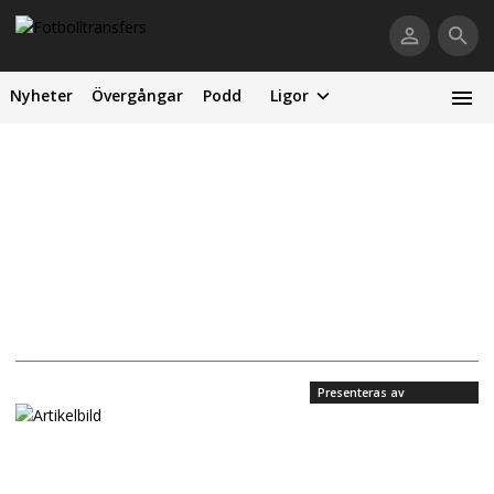
Nyheter
Övergångar
Podd
Ligor
Presenteras av