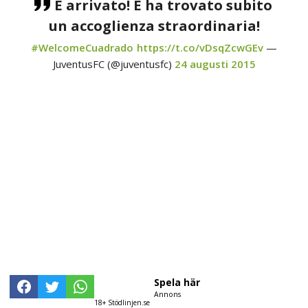
È arrivato! E ha trovato subito
un accoglienza straordinaria!
#WelcomeCuadrado
https://t.co/vDsqZcwGEv
—
JuventusFC (@juventusfc)
24 augusti 2015
Spela här
Annons
18+ Stödlinjen.se