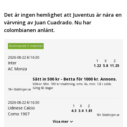
Det är ingen hemlighet att Juventus är nära en
värvning av Juan Cuadrado. Nu har
colombianen anlänt.
Kommande 5 matcher
2026-08-22 kl 16:30
1
X
2
Inter
1.22
5.8
11.25
AC Monza
Sätt in 500 kr - Betta för 1000 kr. Annons.
Villkor: Min. 100 kr insättning, oms. 6x, min. 1,8 i odds.
Giltig 60 dagar.
18+ Stödlinjen.se
2026-08-22 kl 16:30
1
X
2
Udinese Calcio
4.3
3.4
1.81
Como 1907
18+ Stödlinjen.se
Visa mer