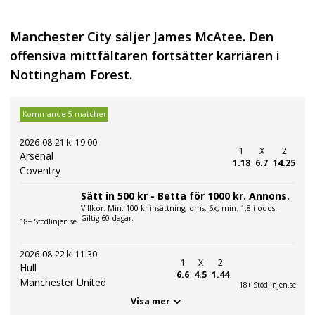
Manchester City säljer James McAtee. Den
offensiva mittfältaren fortsätter karriären i
Nottingham Forest.
Kommande 5 matcher
2026-08-21 kl 19:00
1
X
2
Arsenal
1.18
6.7
14.25
Coventry
Sätt in 500 kr - Betta för 1000 kr. Annons.
Villkor: Min. 100 kr insättning, oms. 6x, min. 1,8 i odds.
Giltig 60 dagar.
18+ Stödlinjen.se
2026-08-22 kl 11:30
1
X
2
Hull
6.6
4.5
1.44
Manchester United
18+ Stödlinjen.se
Visa mer