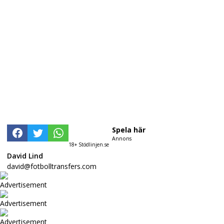
Spela här
Annons
18+ Stödlinjen.se
David Lind
david@fotbolltransfers.com