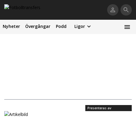
Nyheter
Övergångar
Podd
Ligor
Presenteras av