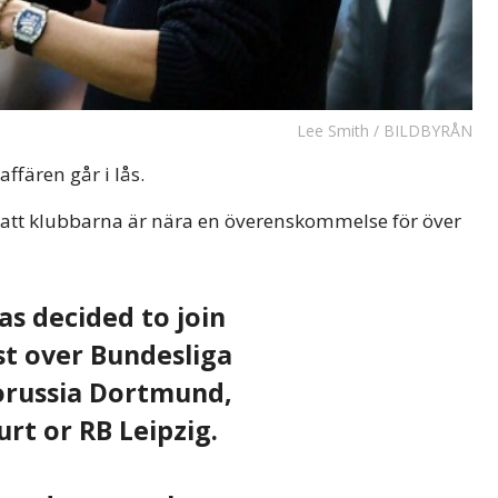
Lee Smith / BILDBYRÅN
fären går i lås.
att klubbarna är nära en överenskommelse för över
as decided to join
t over Bundesliga
orussia Dortmund,
rt or RB Leipzig.