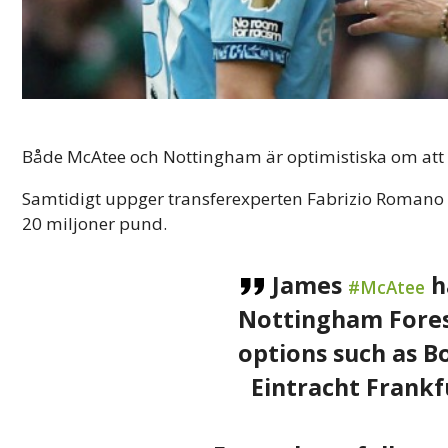
Både McAtee och Nottingham är optimistiska om att af
Samtidigt uppger transferexperten Fabrizio Romano 
20 miljoner pund.
James
h
#McAtee
Nottingham Fores
options such as B
Eintracht Frankfu