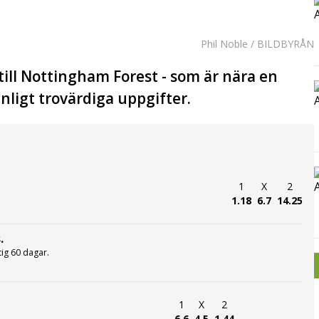
Phil Noble / BILDBYRÅN
till Nottingham Forest - som är nära en
ligt trovärdiga uppgifter.
1
X
2
1.18
6.7
14.25
.
ltig 60 dagar.
1
X
2
6.6
4.5
1.44