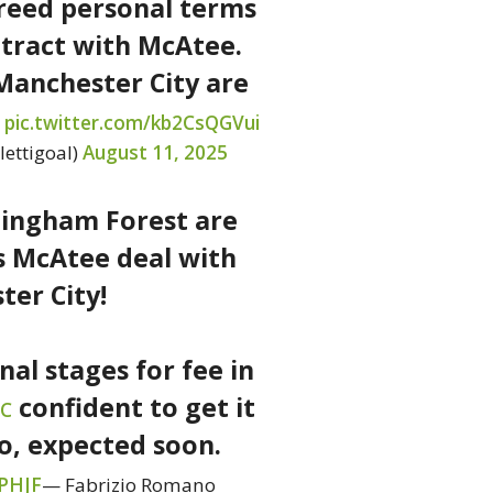
greed personal terms
tract with McAtee.
Manchester City are
…
pic.twitter.com/kb2CsQGVui
lettigoal)
August 11, 2025
ingham Forest are
s McAtee deal with
er City!
al stages for fee in
confident to get it
C
, expected soon.
qPHJF
— Fabrizio Romano