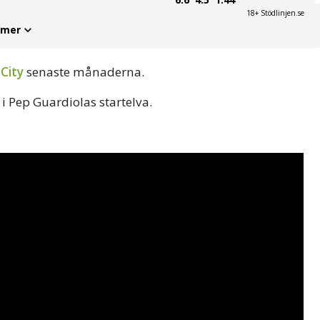
18+ Stödlinjen.se
 mer
City
senaste månaderna.
 i Pep Guardiolas startelva.