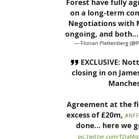
Forest have fully a
on a long-term con
Negotiations with 
ongoing, and both
— Florian Plettenberg (@P
EXCLUSIVE: Nott
closing in on Jame
Manchest
Agreement at the fin
excess of £20m,
#NFF
done… here we go
pic.twitter.com/f2IaM