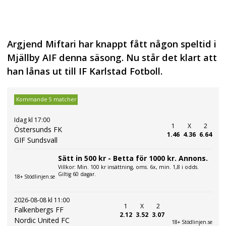
Argjend Miftari har knappt fått någon speltid i
Mjällby AIF denna säsong. Nu står det klart att
han lånas ut till IF Karlstad Fotboll.
Kommande 5 matcher
Idag kl 17:00
1
X
2
Östersunds FK
1.46
4.36
6.64
GIF Sundsvall
Sätt in 500 kr - Betta för 1000 kr. Annons.
Villkor: Min. 100 kr insättning, oms. 6x, min. 1,8 i odds.
Giltig 60 dagar.
18+ Stödlinjen.se
2026-08-08 kl 11:00
1
X
2
Falkenbergs FF
2.12
3.52
3.07
Nordic United FC
18+ Stödlinjen.se