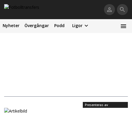
Nyheter
Övergångar
Podd
Ligor
Presenteras av