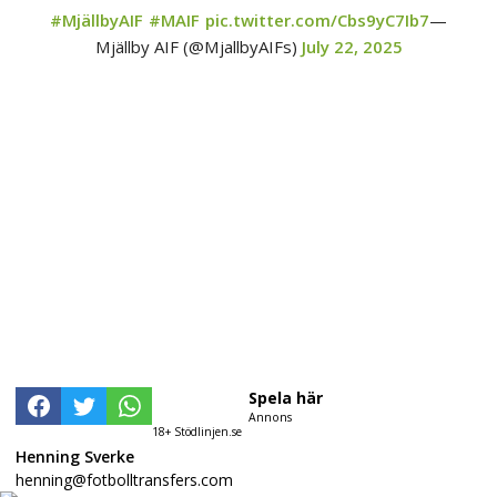
#MjällbyAIF
#MAIF
pic.twitter.com/Cbs9yC7Ib7
—
Mjällby AIF (@MjallbyAIFs)
July 22, 2025
Spela här
Annons
18+ Stödlinjen.se
Henning Sverke
henning@fotbolltransfers.com