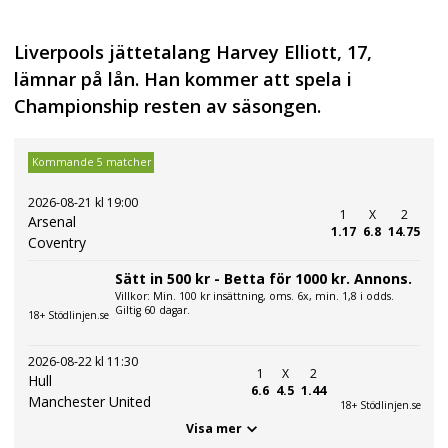
Liverpools jättetalang Harvey Elliott, 17,
lämnar på lån. Han kommer att spela i
Championship resten av säsongen.
Kommande 5 matcher
2026-08-21 kl 19:00
1
X
2
Arsenal
1.17
6.8
14.75
Coventry
Sätt in 500 kr - Betta för 1000 kr. Annons.
Villkor: Min. 100 kr insättning, oms. 6x, min. 1,8 i odds.
Giltig 60 dagar.
18+ Stödlinjen.se
2026-08-22 kl 11:30
1
X
2
Hull
6.6
4.5
1.44
Manchester United
18+ Stödlinjen.se
Visa mer