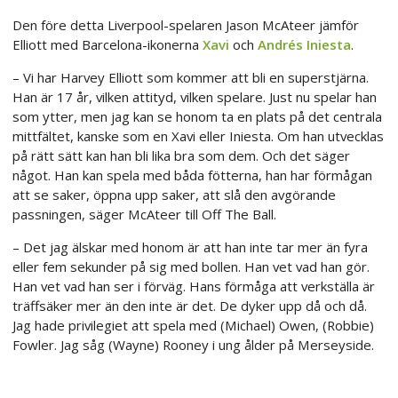
Den före detta Liverpool-spelaren Jason McAteer jämför
Elliott med Barcelona-ikonerna
Xavi
och
Andrés Iniesta
.
– Vi har Harvey Elliott som kommer att bli en superstjärna.
Han är 17 år, vilken attityd, vilken spelare. Just nu spelar han
som ytter, men jag kan se honom ta en plats på det centrala
mittfältet, kanske som en Xavi eller Iniesta. Om han utvecklas
på rätt sätt kan han bli lika bra som dem. Och det säger
något. Han kan spela med båda fötterna, han har förmågan
att se saker, öppna upp saker, att slå den avgörande
passningen, säger McAteer till Off The Ball.
– Det jag älskar med honom är att han inte tar mer än fyra
eller fem sekunder på sig med bollen. Han vet vad han gör.
Han vet vad han ser i förväg. Hans förmåga att verkställa är
träffsäker mer än den inte är det. De dyker upp då och då.
Jag hade privilegiet att spela med (Michael) Owen, (Robbie)
Fowler. Jag såg (Wayne) Rooney i ung ålder på Merseyside.