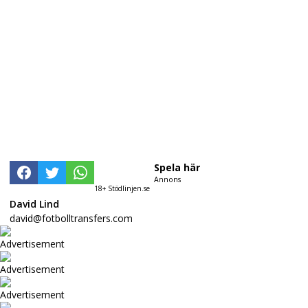
Spela här
Annons
18+ Stödlinjen.se
David Lind
david@fotbolltransfers.com