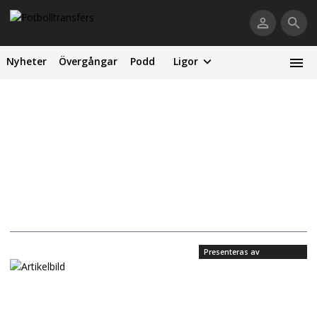
Nyheter
Övergångar
Podd
Ligor
Presenteras av