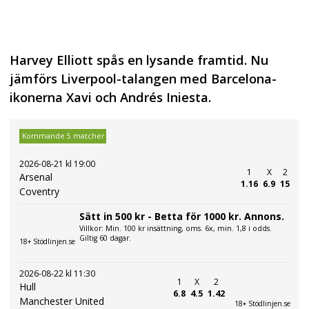
Harvey Elliott spås en lysande framtid. Nu
jämförs Liverpool-talangen med Barcelona-
ikonerna Xavi och Andrés Iniesta.
Kommande 5 matcher
2026-08-21 kl 19:00
1
X
2
Arsenal
1.16
6.9
15
Coventry
Sätt in 500 kr - Betta för 1000 kr. Annons.
Villkor: Min. 100 kr insättning, oms. 6x, min. 1,8 i odds.
Giltig 60 dagar.
18+ Stödlinjen.se
2026-08-22 kl 11:30
1
X
2
Hull
6.8
4.5
1.42
Manchester United
18+ Stödlinjen.se