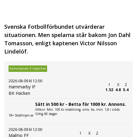
Svenska Fotbollförbundet utvärderar
situationen. Men spelarna står bakom Jon Dahl
Tomasson, enligt kaptenen Victor Nilsson
Lindelöf.
Kommande 5 matcher
2026-08-09 kl 12:00
1
X
2
Hammarby IF
1.52
4.8
5.4
BK Häcken
Sätt in 500 kr - Betta för 1000 kr. Annons.
Villkor: Min. 100 kr insättning, oms. 6x, min. 1,8 i odds.
Giltig 60 dagar.
18+ Stödlinjen.se
2026-08-09 kl 12:00
1
X
2
Malmo FF