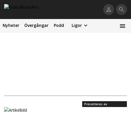
Nyheter
Övergångar
Podd
Ligor
Presenteras av