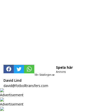
Spela här
Annons
18+ Stödlinjen.se
David Lind
david@fotbolltransfers.com