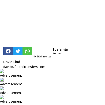
Spela här
Annons
18+ Stödlinjen.se
David Lind
david@fotbolltransfers.com