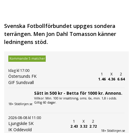
Svenska Fotbollförbundet uppges sondera
terrängen. Men Jon Dahl Tomasson känner
ledningens stöd.
Kommande 5 matcher
Idag kl 17:00
1
X
2
Östersunds FK
1.46
4.36
6.64
GIF Sundsvall
Sätt in 500 kr - Betta för 1000 kr. Annons.
Villkor: Min. 100 kr insättning, oms. 6x, min. 1,8 i odds.
Giltig 60 dagar.
18+ Stödlinjen.se
2026-08-08 kl 11:00
1
X
2
Ljungskile SK
2.43
3.32
2.72
IK Oddevold
18+ Stödlinjen.se