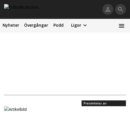
Nyheter
Övergångar
Podd
Ligor
Presenteras av