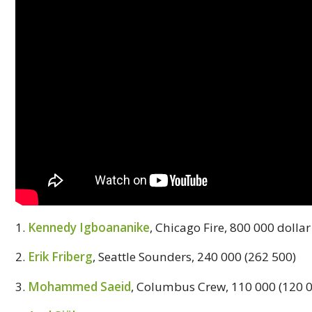
1.
Kennedy Igboananike
, Chicago Fire, 800 000 dollar
2.
Erik Friberg
, Seattle Sounders, 240 000 (262 500)
3.
Mohammed Saeid
, Columbus Crew, 110 000 (120 