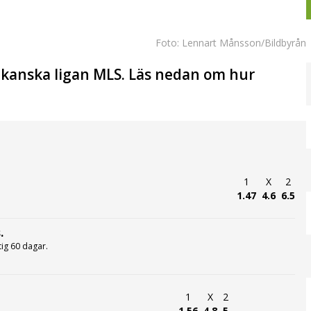
Foto: Lennart Månsson/Bildbyrån
rikanska ligan MLS. Läs nedan om hur
1
X
2
1.47
4.6
6.5
.
ltig 60 dagar.
1
X
2
1.56
4.8
5