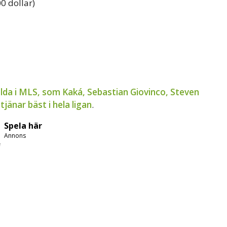
0 dollar)
alda i MLS, som Kaká, Sebastian Giovinco, Steven
jänar bäst i hela ligan
.
Spela här
Annons
e