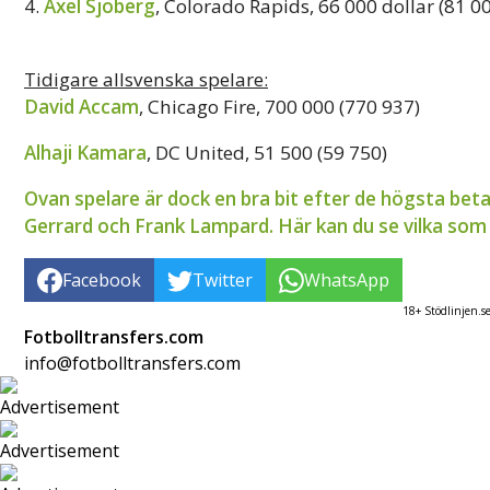
4.
Axel Sjöberg
, Colorado Rapids, 66 000 dollar (81 00
Tidigare allsvenska spelare:
David Accam
, Chicago Fire, 700 000 (770 937)
Alhaji Kamara
, DC United, 51 500 (59 750)
Ovan spelare är dock en bra bit efter de högsta bet
Gerrard och Frank Lampard. Här kan du se vilka som t
Facebook
Twitter
WhatsApp
18+ Stödlinjen.s
Fotbolltransfers.com
info@fotbolltransfers.com