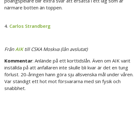
poängspelare blir extra svår att ersätta i ett lag som är
närmare botten än toppen.
4.
Carlos Strandberg
Från
AIK
till CSKA Moskva (lån avslutat)
Kommentar
: Anlände på ett korttidslån. Även om AIK varit
inställda på att anfallaren inte skulle bli kvar är det en tung
förlust. 20-åringen hann göra sju allsvenska mål under våren.
Var ständigt ett hot mot försvararna med sin fysik och
snabbhet.