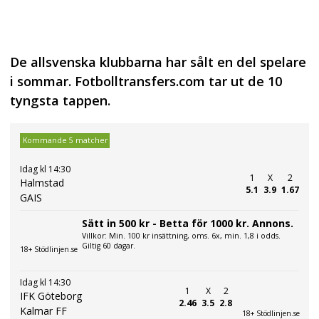
De allsvenska klubbarna har sålt en del spelare
i sommar. Fotbolltransfers.com tar ut de 10
tyngsta tappen.
Kommande 5 matcher
Idag kl 14:30
1
X
2
Halmstad
5.1
3.9
1.67
GAIS
Sätt in 500 kr - Betta för 1000 kr. Annons.
Villkor: Min. 100 kr insättning, oms. 6x, min. 1,8 i odds.
Giltig 60 dagar.
18+ Stödlinjen.se
Idag kl 14:30
1
X
2
IFK Göteborg
2.46
3.5
2.8
Kalmar FF
18+ Stödlinjen.se