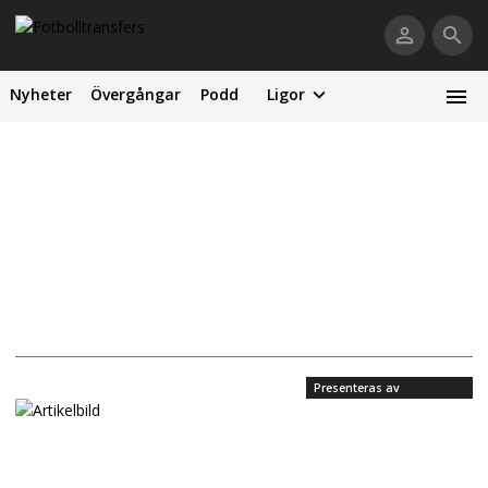
Nyheter
Övergångar
Podd
Ligor
Presenteras av