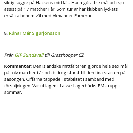
viktig kugge på Häckens mittfält. Hann göra tre mål och sju
assist på 17 matcher i år. Som tur är har klubben lyckats
ersätta honom väl med Alexander Farnerud.
8.
Rúnar Már Sigurjónsson
Från
GIF Sundsvall
till Grasshopper CZ
Kommentar
: Den isländske mittfältaren gjorde hela sex mål
på tolv matcher i år och bidrog starkt till den fina starten på
säsongen. Giffarna tappade i stabilitet i samband med
försäljningen. Var uttagen i Lasse Lagerbäcks EM-trupp i
sommar.