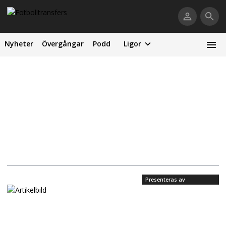
Nyheter
Övergångar
Podd
Ligor
Presenteras av