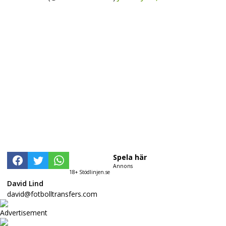
Spela här
Annons
18+ Stödlinjen.se
David Lind
david@fotbolltransfers.com