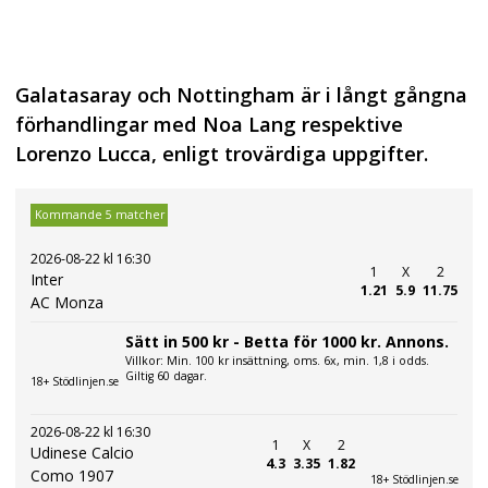
Galatasaray och Nottingham är i långt gångna
förhandlingar med Noa Lang respektive
Lorenzo Lucca, enligt trovärdiga uppgifter.
Kommande 5 matcher
2026-08-22 kl 16:30
1
X
2
Inter
1.21
5.9
11.75
AC Monza
Sätt in 500 kr - Betta för 1000 kr. Annons.
Villkor: Min. 100 kr insättning, oms. 6x, min. 1,8 i odds.
Giltig 60 dagar.
18+ Stödlinjen.se
2026-08-22 kl 16:30
1
X
2
Udinese Calcio
4.3
3.35
1.82
Como 1907
18+ Stödlinjen.se