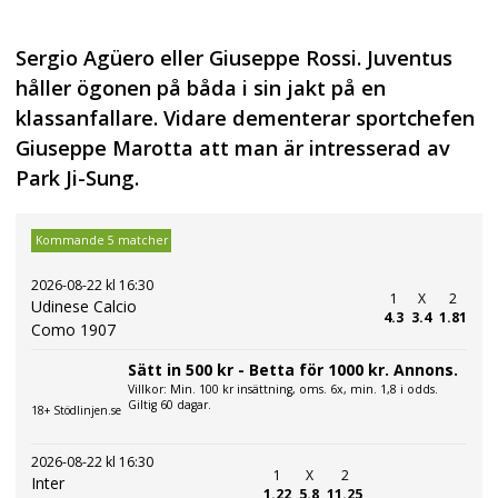
Sergio Agüero eller Giuseppe Rossi. Juventus
håller ögonen på båda i sin jakt på en
klassanfallare. Vidare dementerar sportchefen
Giuseppe Marotta att man är intresserad av
Park Ji-Sung.
Kommande 5 matcher
2026-08-22 kl 16:30
1
X
2
Udinese Calcio
4.3
3.4
1.81
Como 1907
Sätt in 500 kr - Betta för 1000 kr. Annons.
Villkor: Min. 100 kr insättning, oms. 6x, min. 1,8 i odds.
Giltig 60 dagar.
18+ Stödlinjen.se
2026-08-22 kl 16:30
1
X
2
Inter
1.22
5.8
11.25