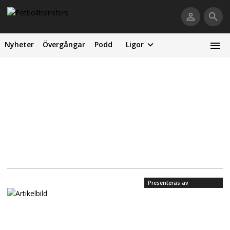
Nyheter
Övergångar
Podd
Ligor
Presenteras av