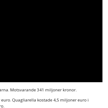
larna. Motsvarande 341 miljoner kronor.
 euro. Quagliarella kostade 4,5 miljoner euro i
ro.