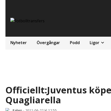
Nyheter
Övergångar
Podd
Ligor
Officiellt:Juventus köp
Quagliarella
Italien
-
2011-06-22 kl 12:55