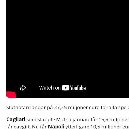
Slutnotan landar på 37,25 miljoner euro för alla spe
Cagliari
som släppte Matri i januari får 15,5 miljoner
låneavgift. Nu får
Napoli
ytterligare 10,5 miljoner eu