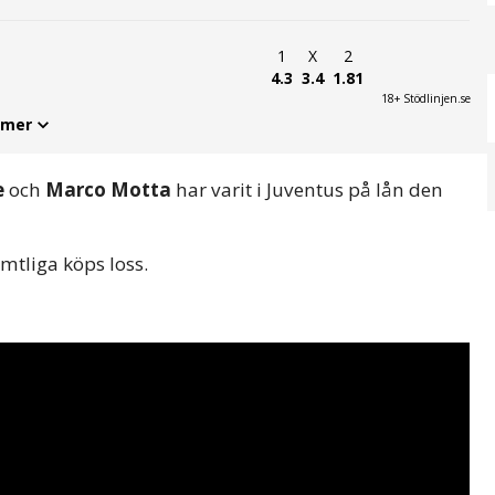
1
X
2
4.3
3.4
1.81
18+ Stödlinjen.se
 mer
e
och
Marco Motta
har varit i Juventus på lån den
mtliga köps loss.