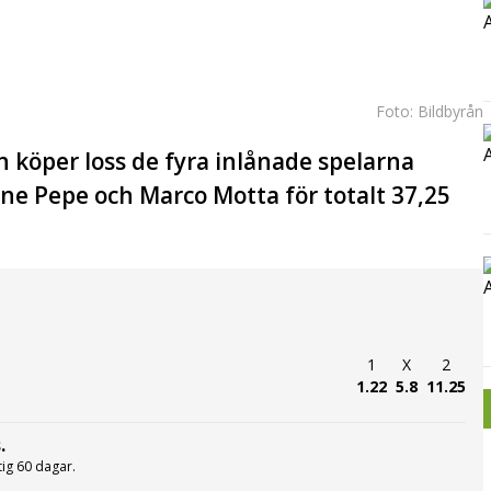
Foto: Bildbyrån
 köper loss de fyra inlånade spelarna
one Pepe och Marco Motta för totalt 37,25
1
X
2
1.22
5.8
11.25
.
ltig 60 dagar.