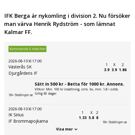
IFK Berga är nykomling i division 2. Nu försöker
man värva Henrik Rydström - som lämnat
Kalmar FF.
Kommande 5 matcher
2026-08-10 kl 17:00
1
X
2
Västerås SK
3.9
3.9
1.86
Djurgårdens IF
Sätt in 500 kr - Betta för 1000 kr. Annons.
Villkor: Min. 100 kr insättning, oms. 6x, min. 1,8 i odds.
Giltig 60 dagar.
18+ Stödlinjen.se
2026-08-10 kl 17:00
1
X
2
IK Sirius
1.33
5.8
8
IF Brommapojkarna
18+ Stödlinjen.se
Visa mer