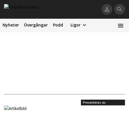
Nyheter
Övergångar
Podd
Ligor
Presenteras av