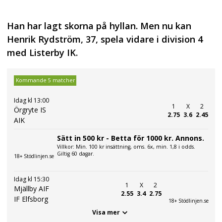
Han har lagt skorna på hyllan. Men nu kan
Henrik Rydström, 37, spela vidare i division 4
med Listerby IK.
Kommande 5 matcher
Idag kl 13:00
1
X
2
Örgryte IS
2.75
3.6
2.45
AIK
Sätt in 500 kr - Betta för 1000 kr. Annons.
Villkor: Min. 100 kr insättning, oms. 6x, min. 1,8 i odds.
Giltig 60 dagar.
18+ Stödlinjen.se
Idag kl 15:30
1
X
2
Mjällby AIF
2.55
3.4
2.75
IF Elfsborg
18+ Stödlinjen.se
Visa mer