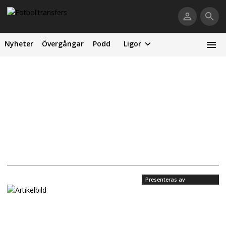
Nyheter
Övergångar
Podd
Ligor
Presenteras av