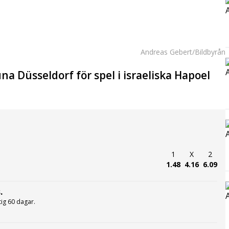
Andreas Gebert/Bildbyrån
na Düsseldorf för spel i israeliska Hapoel
1
X
2
1.48
4.16
6.09
.
ltig 60 dagar.