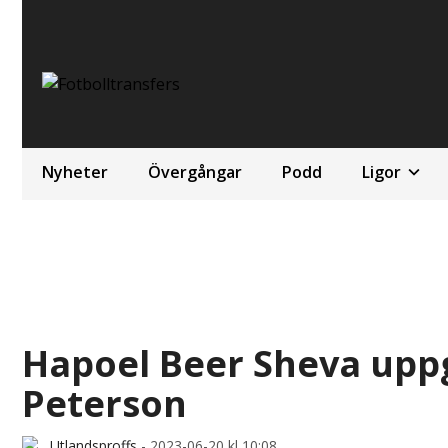
Nyheter
Övergångar
Podd
Ligor
Hapoel Beer Sheva uppg
Peterson
Utlandsproffs
-
2023-06-20 kl 10:08