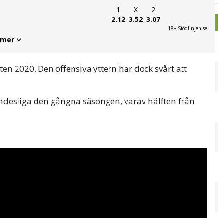
1
X
2
2.12
3.52
3.07
18+ Stödlinjen.se
 mer
en 2020. Den offensiva yttern har dock svårt att
Bundesliga den gångna säsongen, varav hälften från