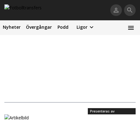
Nyheter
Övergångar
Podd
Ligor
Presenteras av