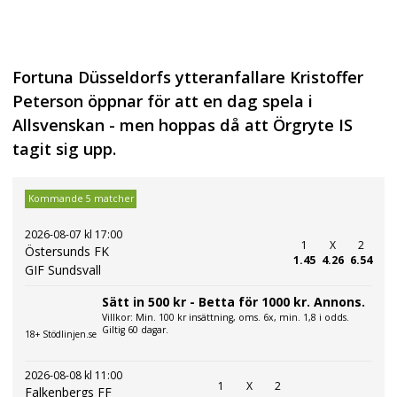
Fortuna Düsseldorfs ytteranfallare Kristoffer
Peterson öppnar för att en dag spela i
Allsvenskan - men hoppas då att Örgryte IS
tagit sig upp.
Kommande 5 matcher
2026-08-07 kl 17:00
1
X
2
Östersunds FK
1.45
4.26
6.54
GIF Sundsvall
Sätt in 500 kr - Betta för 1000 kr. Annons.
Villkor: Min. 100 kr insättning, oms. 6x, min. 1,8 i odds.
Giltig 60 dagar.
18+ Stödlinjen.se
2026-08-08 kl 11:00
1
X
2
Falkenbergs FF