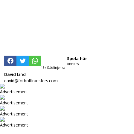
Spela här
Annons
18+ Stödlinjen.se
David Lind
david@fotbolltransfers.com