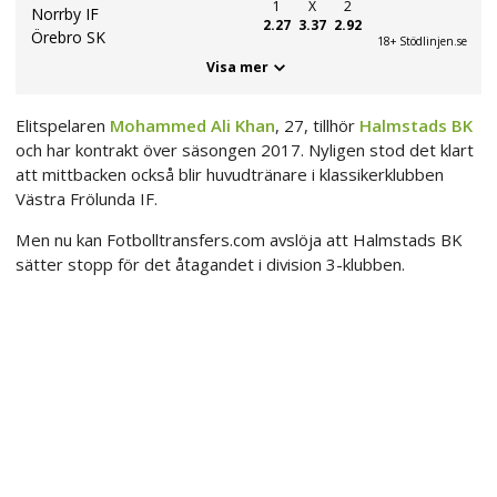
1
X
2
Norrby IF
2.27
3.37
2.92
Örebro SK
18+ Stödlinjen.se
Visa mer
Elitspelaren
Mohammed Ali Khan
, 27, tillhör
Halmstads BK
och har kontrakt över säsongen 2017. Nyligen stod det klart
att mittbacken också blir huvudtränare i klassikerklubben
Västra Frölunda IF.
Men nu kan Fotbolltransfers.com avslöja att Halmstads BK
sätter stopp för det åtagandet i division 3-klubben.