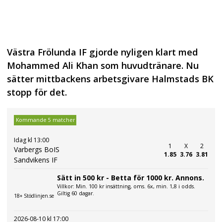
Västra Frölunda IF gjorde nyligen klart med
Mohammed Ali Khan som huvudtränare. Nu
sätter mittbackens arbetsgivare Halmstads BK
stopp för det.
Kommande 5 matcher
Idag kl 13:00
1
X
2
Varbergs BoIS
1.85
3.76
3.81
Sandvikens IF
Sätt in 500 kr - Betta för 1000 kr. Annons.
Villkor: Min. 100 kr insättning, oms. 6x, min. 1,8 i odds.
Giltig 60 dagar.
18+ Stödlinjen.se
2026-08-10 kl 17:00