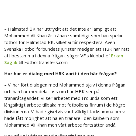
– Halmstad BK har uttryckt att det inte är lämpligt att
Mohammed Ali Khan är tränare samtidigt som han spelar
fotboll för Halmstad BK, vilket vi får respektera. Även
Svenska Fotbollförbundets jurister medger att HBK har rätt
att bestämma i denna frågan, säger VF:s klubbchef
Erkan
Saglik
till Fotbolltransfers.com.
Hur har er dialog med HBK varit i den här frågan?
– Vi har fört dialogen med Mohammed själv i denna frågan
och han har meddelat oss om hur HBK ser på
tränaråtagandet. Vi ser arbetet med Frölunda som ett
långsiktigt arbete tillbaka mot fotbollens finrum i de högre
divisionerna. Vi hade givetvis varit väldigt tacksamma om vi
hade fått möjlighet att ha en tränare i den kalibern som
Mohammed Ali Khan men vårt arbete fortsätter ändå.
Hur går ni vidare med tränarfrågan nu?