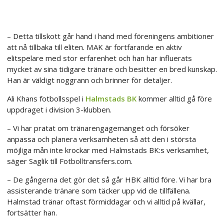
– Detta tillskott går hand i hand med föreningens ambitioner
att nå tillbaka till eliten. MAK är fortfarande en aktiv
elitspelare med stor erfarenhet och han har influerats
mycket av sina tidigare tränare och besitter en bred kunskap.
Han är väldigt noggrann och brinner för detaljer.
Ali Khans fotbollsspel i
Halmstads BK
kommer alltid gå före
uppdraget i division 3-klubben.
– Vi har pratat om tränarengagemanget och försöker
anpassa och planera verksamheten så att den i största
möjliga mån inte krockar med Halmstads BK:s verksamhet,
säger Saglik till Fotbolltransfers.com.
– De gångerna det gör det så går HBK alltid före. Vi har bra
assisterande tränare som täcker upp vid de tillfällena.
Halmstad tränar oftast förmiddagar och vi alltid på kvällar,
fortsätter han.