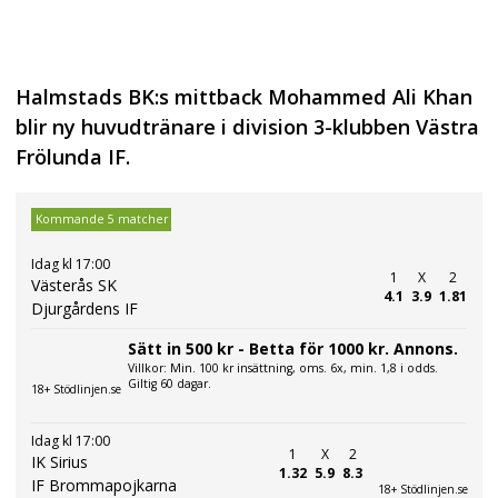
Halmstads BK:s mittback Mohammed Ali Khan
blir ny huvudtränare i division 3-klubben Västra
Frölunda IF.
Kommande 5 matcher
Idag kl 17:00
1
X
2
Västerås SK
4.1
3.9
1.81
Djurgårdens IF
Sätt in 500 kr - Betta för 1000 kr. Annons.
Villkor: Min. 100 kr insättning, oms. 6x, min. 1,8 i odds.
Giltig 60 dagar.
18+ Stödlinjen.se
Idag kl 17:00
1
X
2
IK Sirius
1.32
5.9
8.3
IF Brommapojkarna
18+ Stödlinjen.se