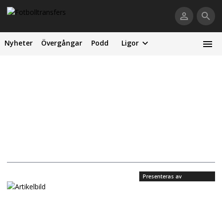
Nyheter
Övergångar
Podd
Ligor
Presenteras av