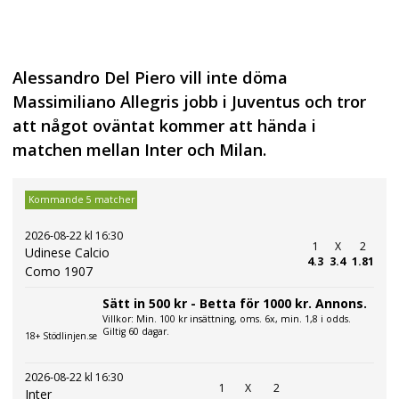
Alessandro Del Piero vill inte döma
Massimiliano Allegris jobb i Juventus och tror
att något oväntat kommer att hända i
matchen mellan Inter och Milan.
Kommande 5 matcher
2026-08-22 kl 16:30
1
X
2
Udinese Calcio
4.3
3.4
1.81
Como 1907
Sätt in 500 kr - Betta för 1000 kr. Annons.
Villkor: Min. 100 kr insättning, oms. 6x, min. 1,8 i odds.
Giltig 60 dagar.
18+ Stödlinjen.se
2026-08-22 kl 16:30
1
X
2
Inter