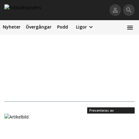
Nyheter
Övergångar
Podd
Ligor
Presenteras av