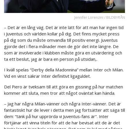
Jennifer Lorenzini / BILDBYRÅN
– Det är en lång väg. Det är inte lätt för att man har ingen tid
i Juventus och världen kollar på dig. Det finns mycket press
på dig som du måste omvandla till positiv energi. Juventus
gjorde det i flera månader men de gör det inte längre. De
som är involverade i klubben måste göra en utvärdering och
ta ett beslut, jag är bara en person på utsidan,.
I kväll spelas “Derby della Madonnina” mellan Inter och Milan.
Vid en vinst säkrar Inter definitivt ligaguldet.
Del Piero är tveksam till att göra en gissning på hur matchen
kommer att sluta, men tror att något oväntat kan hända.
– Jag har några Milan-vänner och några Inter-vänner. Det är
fantastiskt hur de lever i detta men jag fortsätter att säga till
dem: “tänk på hur upprörda vi Juventus-fans är". Inter
förtjänar att vinna titeln för att de har bevisat att de är det
bästa laget över hela säsongen. Det som är kul med sådana