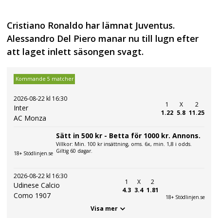
Cristiano Ronaldo har lämnat Juventus.
Alessandro Del Piero manar nu till lugn efter
att laget inlett säsongen svagt.
Kommande 5 matcher
2026-08-22 kl 16:30
1
X
2
Inter
1.22
5.8
11.25
AC Monza
Sätt in 500 kr - Betta för 1000 kr. Annons.
Villkor: Min. 100 kr insättning, oms. 6x, min. 1,8 i odds.
Giltig 60 dagar.
18+ Stödlinjen.se
2026-08-22 kl 16:30
1
X
2
Udinese Calcio
4.3
3.4
1.81
Como 1907
18+ Stödlinjen.se
Visa mer