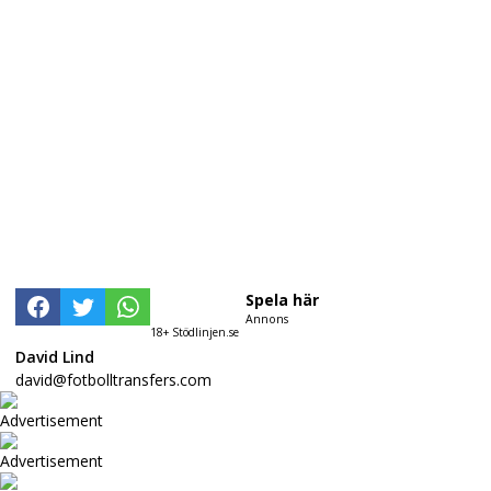
Spela här
Annons
18+ Stödlinjen.se
David Lind
david@fotbolltransfers.com