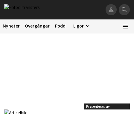
Nyheter
Övergångar
Podd
Ligor
Presenteras av