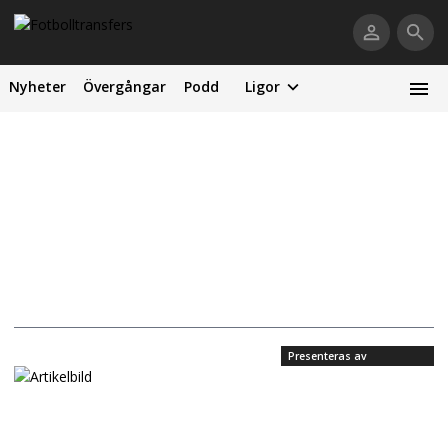
Nyheter
Övergångar
Podd
Ligor
Presenteras av