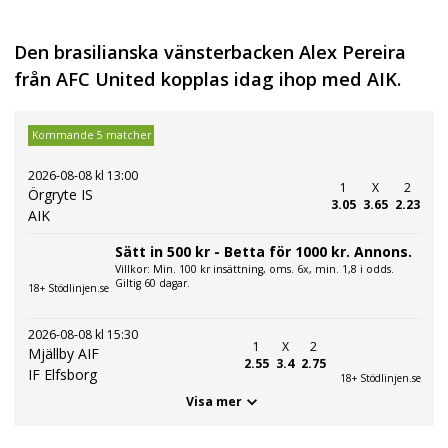
Den brasilianska vänsterbacken Alex Pereira
från AFC United kopplas idag ihop med AIK.
Kommande 5 matcher
2026-08-08 kl 13:00
1
X
2
Örgryte IS
3.05
3.65
2.23
AIK
Sätt in 500 kr - Betta för 1000 kr. Annons.
Villkor: Min. 100 kr insättning, oms. 6x, min. 1,8 i odds.
Giltig 60 dagar.
18+ Stödlinjen.se
2026-08-08 kl 15:30
1
X
2
Mjällby AIF
2.55
3.4
2.75
IF Elfsborg
18+ Stödlinjen.se
Visa mer