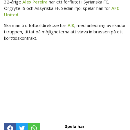
32-årige
Alex Pereira
har ett förflutet i Syrianska FC,
Örgryte IS och Assyriska FF. Sedan ifjol spelar han för
AFC
United
.
Ska man tro fotbolldirekt.se har
AIK
, med anledning av skador
i truppen, tittat på möjligheterna att värva in brassen på ett
korttidskontrakt.
Spela här