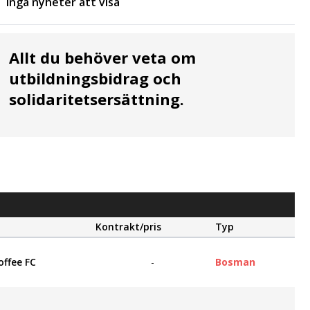
Inga nyheter att visa
Allt du behöver veta om
utbildningsbidrag och
solidaritetsersättning.
Kontrakt/pris
Typ
ffee FC
-
Bosman