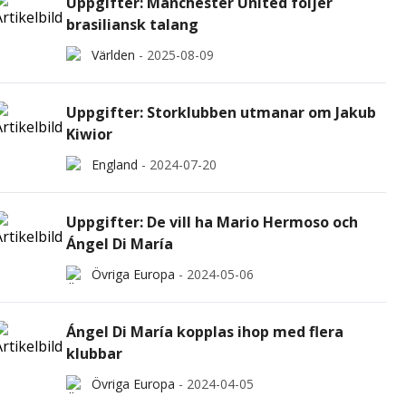
Uppgifter: Manchester United följer
brasiliansk talang
Världen
-
2025-08-09
Uppgifter: Storklubben utmanar om Jakub
Kiwior
England
-
2024-07-20
Uppgifter: De vill ha Mario Hermoso och
Ángel Di María
Övriga Europa
-
2024-05-06
Ángel Di María kopplas ihop med flera
klubbar
Övriga Europa
-
2024-04-05