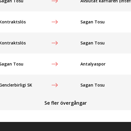
Sagan Tosu
Avslutat karriären (Inter
Kontraktslös
Sagan Tosu
Kontraktslös
Sagan Tosu
Sagan Tosu
Antalyaspor
Genclerbirligi SK
Sagan Tosu
Se fler övergångar