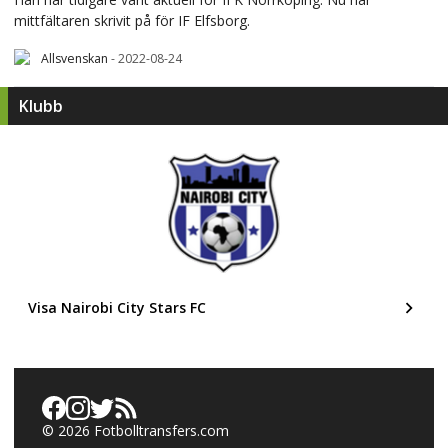
mittfältaren skrivit på för IF Elfsborg.
Allsvenskan
-
2022-08-24
Klubb
Visa Nairobi City Stars FC
©
2026
Fotbolltransfers.com