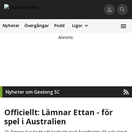
Nyheter
Övergångar
Podd
Ligor
Annons:
Nyheter om Geelong SC
Officiellt: Lämnar Ettan - för
spel i Australien
20-åringen har brutit sitt kontrakt med Ängelholms FF och skrivit