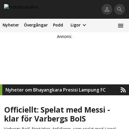
Nyheter
Övergångar
Podd
Ligor
Annons:
Nyheter om Bhayangkara Presisi Lampung FC
Officiellt: Spelat med Messi -
klar för Varbergs BoIS
Varbergs BoIS förstärker. Anfallaren, som spelat med Lionel