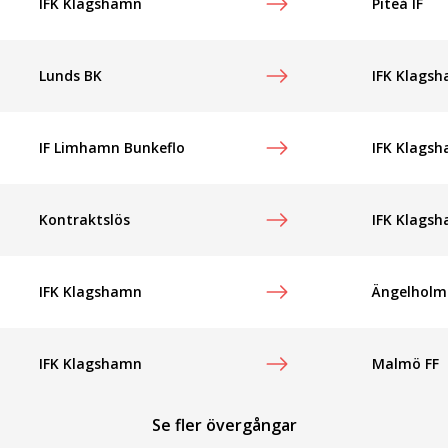
IFK Klagshamn
Piteå IF
Lunds BK
IFK Klags
IF Limhamn Bunkeflo
IFK Klags
Kontraktslös
IFK Klags
IFK Klagshamn
Ängelholm
IFK Klagshamn
Malmö FF
Se fler övergångar