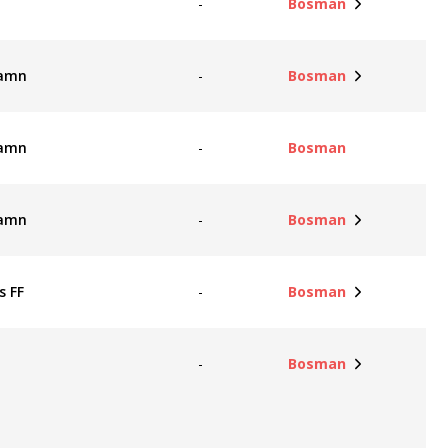
-
Bosman
hamn
-
Bosman
hamn
-
Bosman
hamn
-
Bosman
s FF
-
Bosman
-
Bosman