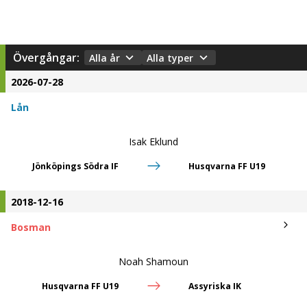
Övergångar:
Alla år
Alla typer
2026-07-28
Lån
Isak Eklund
Jönköpings Södra IF
Husqvarna FF U19
2018-12-16
Bosman
Noah Shamoun
Husqvarna FF U19
Assyriska IK