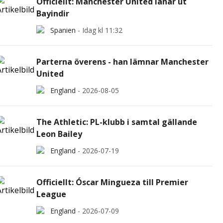
Officiellt: Manchester United lånar ut
Bayindir
Spanien
-
Idag kl 11:32
Parterna överens - han lämnar Manchester
United
England
-
2026-08-05
The Athletic: PL-klubb i samtal gällande
Leon Bailey
England
-
2026-07-19
Officiellt: Óscar Mingueza till Premier
League
England
-
2026-07-09