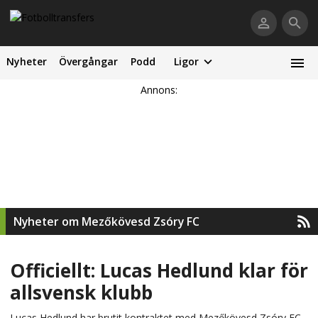
Nyheter
Övergångar
Podd
Ligor
Annons:
Nyheter om Mezőkövesd Zsóry FC
Officiellt: Lucas Hedlund klar för
allsvensk klubb
Lucas Hedlund har brutit kontraktet med Mezőkövesd Zsóry FC.