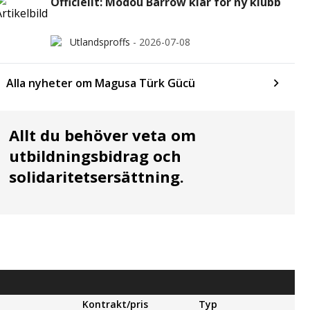
Officiellt: Modou Barrow klar för ny klubb
Utlandsproffs
-
2026-07-08
Alla nyheter om Magusa Türk Gücü
Allt du behöver veta om
utbildningsbidrag och
solidaritetsersättning.
Kontrakt/pris
Typ