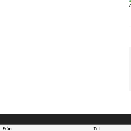
Från
Till