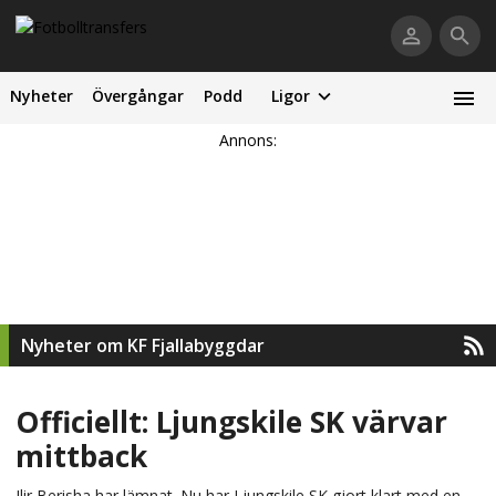
Nyheter
Övergångar
Podd
Ligor
Annons:
Nyheter om KF Fjallabyggdar
Officiellt: Ljungskile SK värvar
mittback
Ilir Berisha har lämnat. Nu har Ljungskile SK gjort klart med en