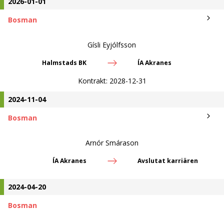
2026-01-01
Bosman
Gísli Eyjólfsson
Halmstads BK
ÍA Akranes
Kontrakt:
2028-12-31
2024-11-04
Bosman
Arnór Smárason
ÍA Akranes
Avslutat karriären
2024-04-20
Bosman