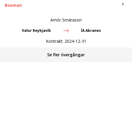
Bosman
Arnór Smárason
Valur Reykjavík
ÍA Akranes
Kontrakt:
2024-12-31
Se fler övergångar