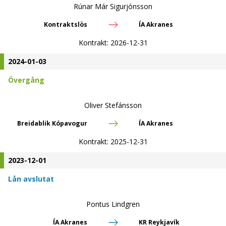
Rúnar Már Sigurjónsson
Kontraktslös
ÍA Akranes
Kontrakt:
2026-12-31
2024-01-03
Övergång
Oliver Stefánsson
Breidablik Kópavogur
ÍA Akranes
Kontrakt:
2025-12-31
2023-12-01
Lån avslutat
Pontus Lindgren
ÍA Akranes
KR Reykjavík