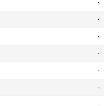
-
-
-
-
-
-
-