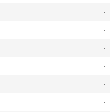
-
-
-
-
-
-