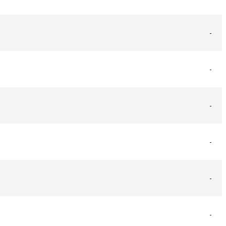
-
-
-
-
-
-