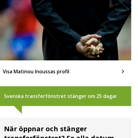
Visa Matinou Inoussas profil
Svenska transferfönstret stänger om 25 dagar
När öppnar och stänger
transferfönstret? Se alla datum