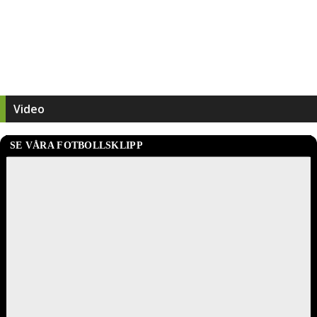
Video
Statistik
Klubb / Säsong
M