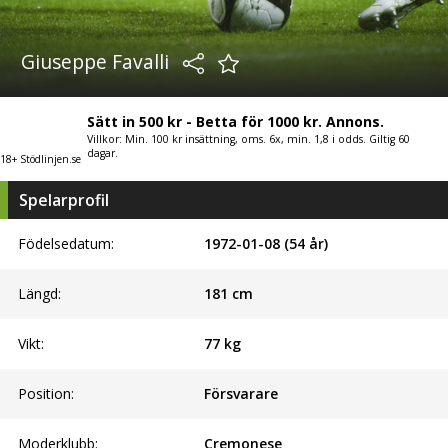
Giuseppe Favalli
Sätt in 500 kr - Betta för 1000 kr. Annons.
Villkor: Min. 100 kr insättning, oms. 6x, min. 1,8 i odds. Giltig 60
dagar.
18+ Stödlinjen.se
Spelarprofil
Födelsedatum:
1972-01-08 (54 år)
Längd:
181
cm
Vikt:
77
kg
Position:
Försvarare
Moderklubb:
Cremonese